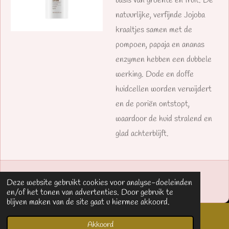
basis van groente en fruit. De
natuurlijke, verfijnde Jojoba
kraaltjes samen met de
pompoen, papaja en ananas
enzymen hebben een dubbele
werking. Dode en doffe
huidcellen worden verwijdert
en de poriën ontstopt,
waardoor de huid stralend en
glad achterblijft.
© 2019 Chillax by Evi - Massagetherapeute
Deze website gebruikt cookies voor analyse-doeleinden
Powered by
JouwWeb
en/of het tonen van advertenties. Door gebruik te
blijven maken van de site gaat u hiermee akkoord.
Akkoord
E-mailadres
Telefoonnummer
Kaart