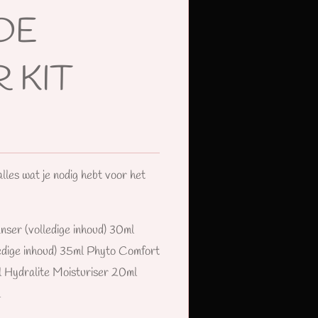
DE
 KIT
s wat je nodig hebt voor het
nser (volledige inhoud) 30ml
edige inhoud) 35ml Phyto Comfort
ml Hydralite Moisturiser 20ml
l