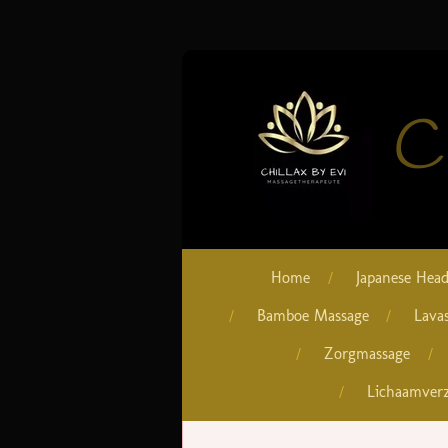
Ga
direct
naar
Ch
de
hoofdinhoud
Home
Japanese Head
Bamboe Massage
Lava
Zorgmassage
Lichaamver