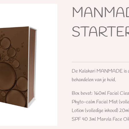
MANMA
STARTER
De
Kalahari MANMADE is alle
behandelen van je huid.
Box bevat: 160ml Facial Clea
Phyto-calm Facial Mist (voll
Lotion (volledige inhoud) 20
SPF 40 3ml Marula Face Oi