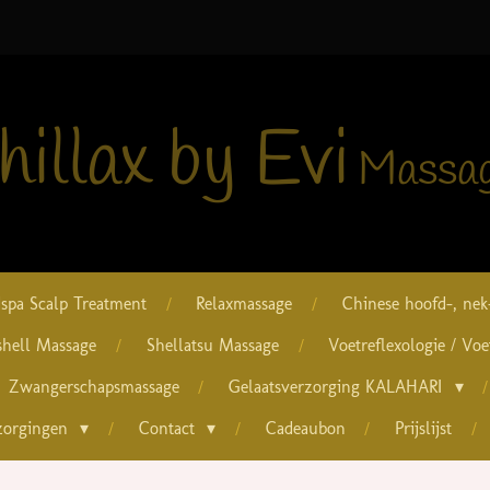
illax by Evi
Massag
spa Scalp Treatment
Relaxmassage
Chinese hoofd-, nek
shell Massage
Shellatsu Massage
Voetreflexologie / Vo
Zwangerschapsmassage
Gelaatsverzorging KALAHARI
zorgingen
Contact
Cadeaubon
Prijslijst